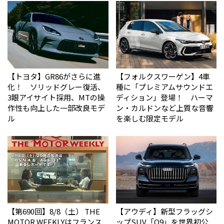
【トヨタ】GR86がさらに進
【フォルクスワーゲン】4車
化！ ソリッドグレー復活、
種に「プレミアムサウンドエ
3眼アイサイト採用、MTの操
ディション」登場！ ハーマ
作性も向上した一部改良モデ
ン・カルドンなど上質な音響
ル
を楽しむ限定モデル
【第690回】8/8（土） THE
【アウディ】新型フラッグシ
MOTOR WEEKLYはフランス
ップSUV「Q9」を世界初公