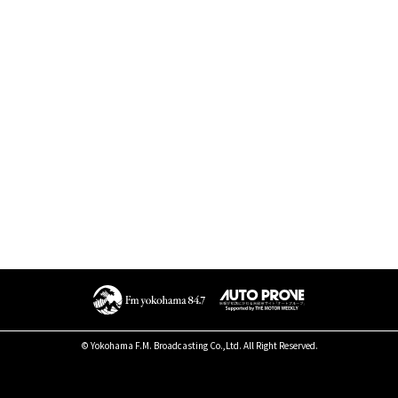
© Yokohama F.M. Broadcasting Co.,Ltd. All Right Reserved.