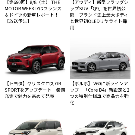
【第690回】8/8（土） THE
【アウディ】新型フラッグシ
MOTOR WEEKLYはフランス
ップSUV「Q9」を世界初公
＆ドイツの新車レポート！
開 ブランド史上最大ボディ
【放送予告】
と世界初OLEDリヤライト採
用
【トヨタ】ヤリスクロス GR
【ボルボ】 V60に新ラインア
SPORTをアップデート 装備
ップ 「Core B4」新設定と2
充実で魅力を高めて発売
つの特別仕様車で商品力を強
化