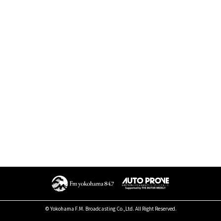
© Yokohama F.M. Broadcasting Co.,Ltd. All Right Reserved.