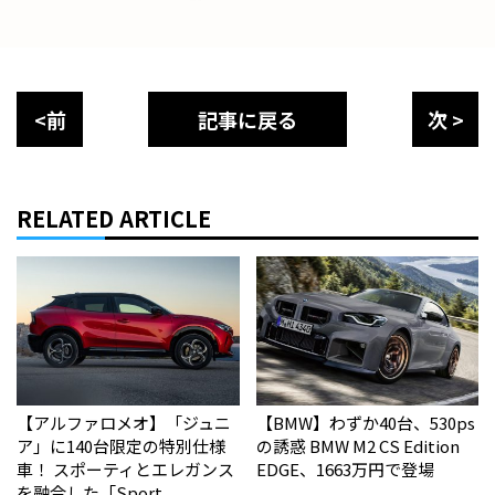
<前
記事に戻る
次 >
RELATED ARTICLE
【アルファロメオ】「ジュニ
【BMW】わずか40台、530ps
ア」に140台限定の特別仕様
の誘惑 BMW M2 CS Edition
車！ スポーティとエレガンス
EDGE、1663万円で登場
を融合した「Sport