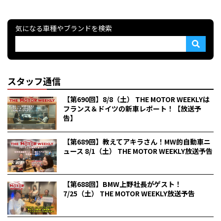
気になる車種やブランドを検索
スタッフ通信
【第690回】8/8（土） THE MOTOR WEEKLYは
フランス＆ドイツの新車レポート！【放送予
告】
【第689回】教えてアキラさん！MW的自動車ニ
ュース 8/1（土） THE MOTOR WEEKLY放送予告
【第688回】BMW上野社長がゲスト！
7/25（土） THE MOTOR WEEKLY放送予告