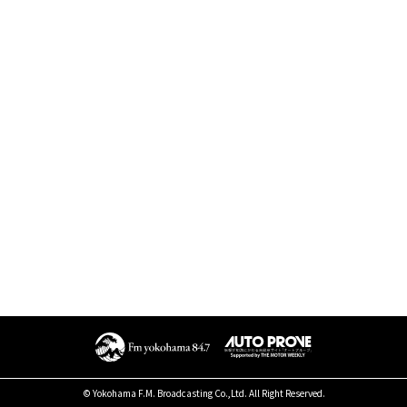
© Yokohama F.M. Broadcasting Co.,Ltd. All Right Reserved.