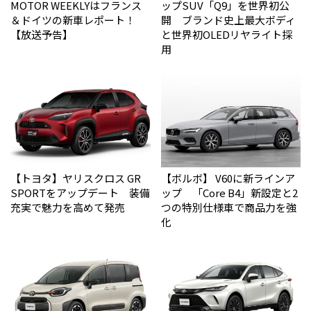
MOTOR WEEKLYはフランス
ップSUV「Q9」を世界初公
＆ドイツの新車レポート！
開 ブランド史上最大ボディ
【放送予告】
と世界初OLEDリヤライト採
用
【トヨタ】ヤリスクロス GR
【ボルボ】 V60に新ラインア
SPORTをアップデート 装備
ップ 「Core B4」新設定と2
充実で魅力を高めて発売
つの特別仕様車で商品力を強
化