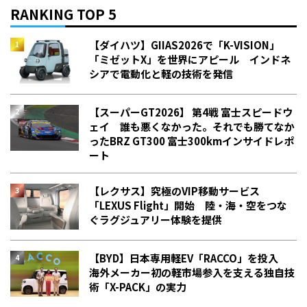
RANKING TOP 5
【ダイハツ】GIIAS2026で「K-VISION」
「ミゼットX」を世界にアピール インドネ
シアで電動化と軽の技術を発信
【スーパーGT2026】 第4戦 富士スピードウ
ェイ 誰も悪くなかった。それでも勝てなか
った――BRZ GT300 富士300kmインサイドレポ
ート
【レクサス】究極のVIP移動サービス
「LEXUS Flight」開始 陸・海・空をつな
ぐラグジュアリー体験を提供
【BYD】日本専用軽EV「RACCO」を投入
海外メーカー初の軽市場参入を支える独自技
術「X-PACK」の実力