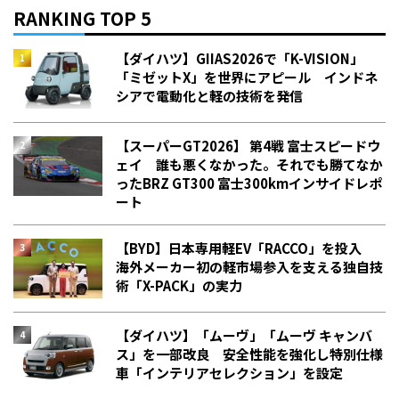
RANKING TOP 5
【ダイハツ】GIIAS2026で「K-VISION」
「ミゼットX」を世界にアピール インドネ
シアで電動化と軽の技術を発信
【スーパーGT2026】 第4戦 富士スピードウ
ェイ 誰も悪くなかった。それでも勝てなか
った――BRZ GT300 富士300kmインサイドレポ
ート
【BYD】日本専用軽EV「RACCO」を投入
海外メーカー初の軽市場参入を支える独自技
術「X-PACK」の実力
【ダイハツ】「ムーヴ」「ムーヴ キャンバ
ス」を一部改良 安全性能を強化し特別仕様
車「インテリアセレクション」を設定