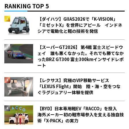
RANKING TOP 5
【ダイハツ】GIIAS2026で「K-VISION」
「ミゼットX」を世界にアピール インドネ
シアで電動化と軽の技術を発信
【スーパーGT2026】 第4戦 富士スピードウ
ェイ 誰も悪くなかった。それでも勝てなか
った――BRZ GT300 富士300kmインサイドレポ
ート
【レクサス】究極のVIP移動サービス
「LEXUS Flight」開始 陸・海・空をつな
ぐラグジュアリー体験を提供
【BYD】日本専用軽EV「RACCO」を投入
海外メーカー初の軽市場参入を支える独自技
術「X-PACK」の実力