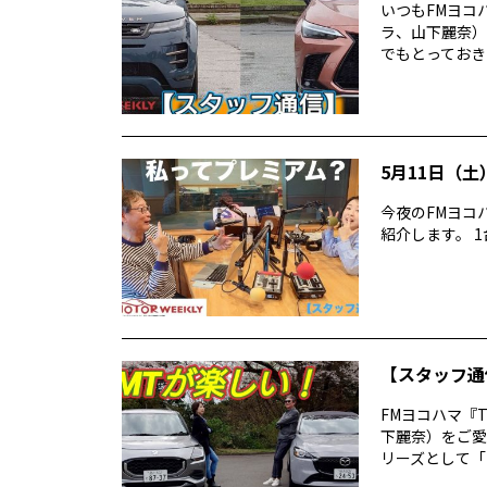
いつもFMヨコハマ
ラ、山下麗奈）
でもとっておきの
5月11日（土）
今夜のFMヨコハ
紹介します。 1台目
【スタッフ通
FMヨコハマ『TH
下麗奈）をご愛
リーズとして「MT