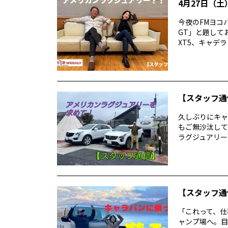
4月27日（土）
今夜のFMヨコハ
GT」と題して
XT5、キャデラッ
【スタッフ通
久しぶりにキャデ
もご無沙汰して
ラグジュアリーを
【スタッフ通
「これって、仕
ャンプ場へ。目