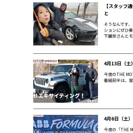
【スタッフ通
と
そうなんです、
ションにぜひ乗
下麗奈さんとモ
4月13日（土）
今夜のTHE M
番組前半は、冒険に
4月6日（土）T
今夜の「THE 