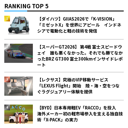
RANKING TOP 5
【ダイハツ】GIIAS2026で「K-VISION」
「ミゼットX」を世界にアピール インドネ
シアで電動化と軽の技術を発信
【スーパーGT2026】 第4戦 富士スピードウ
ェイ 誰も悪くなかった。それでも勝てなか
った――BRZ GT300 富士300kmインサイドレポ
ート
【レクサス】究極のVIP移動サービス
「LEXUS Flight」開始 陸・海・空をつな
ぐラグジュアリー体験を提供
【BYD】日本専用軽EV「RACCO」を投入
海外メーカー初の軽市場参入を支える独自技
術「X-PACK」の実力