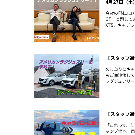
4月27日（土）
今夜のFMヨコハ
GT」と題して
XT5、キャデラッ
【スタッフ通
久しぶりにキャデ
もご無沙汰して
ラグジュアリーを
【スタッフ通
「これって、仕
ャンプ場へ。目