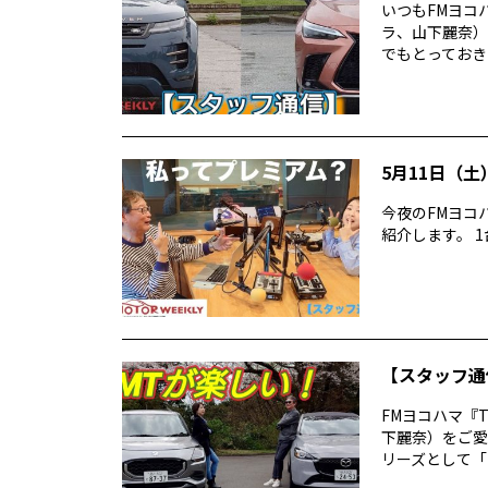
いつもFMヨコハマ
ラ、山下麗奈）
でもとっておきの
5月11日（土）
今夜のFMヨコハ
紹介します。 1台目
【スタッフ通
FMヨコハマ『TH
下麗奈）をご愛
リーズとして「MT