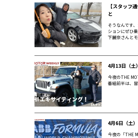
【スタッフ通
と
そうなんです、
ションにぜひ乗
下麗奈さんとモ
4月13日（土）
今夜のTHE M
番組前半は、冒険に
4月6日（土）T
今夜の「THE 