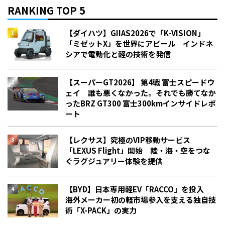
RANKING TOP 5
【ダイハツ】GIIAS2026で「K-VISION」
「ミゼットX」を世界にアピール インドネ
シアで電動化と軽の技術を発信
【スーパーGT2026】 第4戦 富士スピードウ
ェイ 誰も悪くなかった。それでも勝てなか
った――BRZ GT300 富士300kmインサイドレポ
ート
【レクサス】究極のVIP移動サービス
「LEXUS Flight」開始 陸・海・空をつな
ぐラグジュアリー体験を提供
【BYD】日本専用軽EV「RACCO」を投入
海外メーカー初の軽市場参入を支える独自技
術「X-PACK」の実力