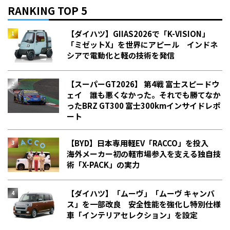
RANKING TOP 5
【ダイハツ】GIIAS2026で「K-VISION」
「ミゼットX」を世界にアピール インドネ
シアで電動化と軽の技術を発信
【スーパーGT2026】 第4戦 富士スピードウ
ェイ 誰も悪くなかった。それでも勝てなか
った――BRZ GT300 富士300kmインサイドレポ
ート
【BYD】日本専用軽EV「RACCO」を投入
海外メーカー初の軽市場参入を支える独自技
術「X-PACK」の実力
【ダイハツ】「ムーヴ」「ムーヴ キャンバ
ス」を一部改良 安全性能を強化し特別仕様
車「インテリアセレクション」を設定