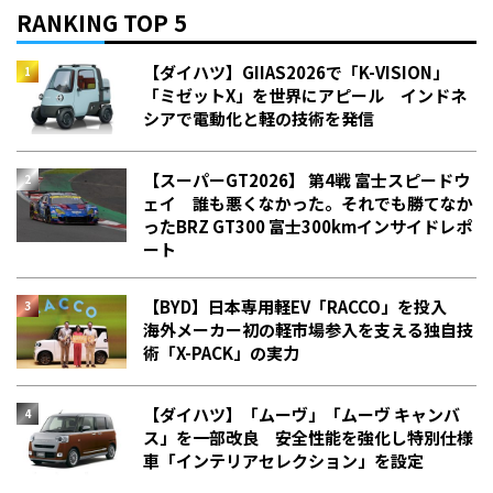
RANKING TOP 5
【ダイハツ】GIIAS2026で「K-VISION」
「ミゼットX」を世界にアピール インドネ
シアで電動化と軽の技術を発信
【スーパーGT2026】 第4戦 富士スピードウ
ェイ 誰も悪くなかった。それでも勝てなか
った――BRZ GT300 富士300kmインサイドレポ
ート
【BYD】日本専用軽EV「RACCO」を投入
海外メーカー初の軽市場参入を支える独自技
術「X-PACK」の実力
【ダイハツ】「ムーヴ」「ムーヴ キャンバ
ス」を一部改良 安全性能を強化し特別仕様
車「インテリアセレクション」を設定