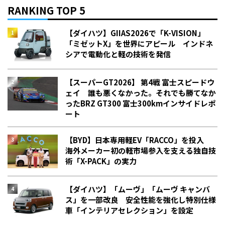
RANKING TOP 5
【ダイハツ】GIIAS2026で「K-VISION」
「ミゼットX」を世界にアピール インドネ
シアで電動化と軽の技術を発信
【スーパーGT2026】 第4戦 富士スピードウ
ェイ 誰も悪くなかった。それでも勝てなか
った――BRZ GT300 富士300kmインサイドレポ
ート
【BYD】日本専用軽EV「RACCO」を投入
海外メーカー初の軽市場参入を支える独自技
術「X-PACK」の実力
【ダイハツ】「ムーヴ」「ムーヴ キャンバ
ス」を一部改良 安全性能を強化し特別仕様
車「インテリアセレクション」を設定