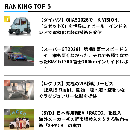
RANKING TOP 5
【ダイハツ】GIIAS2026で「K-VISION」
「ミゼットX」を世界にアピール インドネ
シアで電動化と軽の技術を発信
【スーパーGT2026】 第4戦 富士スピードウ
ェイ 誰も悪くなかった。それでも勝てなか
った――BRZ GT300 富士300kmインサイドレポ
ート
【レクサス】究極のVIP移動サービス
「LEXUS Flight」開始 陸・海・空をつな
ぐラグジュアリー体験を提供
【BYD】日本専用軽EV「RACCO」を投入
海外メーカー初の軽市場参入を支える独自技
術「X-PACK」の実力