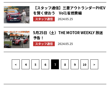
【スタッフ通信】三菱アウトランダーPHEV
を賢く使おう Vol1省燃費編
スタッフ通信
2024.05.25
5月25日（土）THE MOTOR WEEKLY 放送
予告！
スタッフ通信
2024.05.25
<
4
5
6
7
8
9
10
>