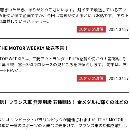
聴きいただき、ありがとうございいます。 月イチで放送しているアウ
EVを使い倒す企画ですが、今回は電気が使えるというお話です。 アウト
は車載しているバッテリー...
スタッフ通信
2024.07.27
THE MOTOR WEEKLY 放送予告！
OTOR WEEKLYは、三菱アウトランダーPHEVを賢く使おう！第3弾。そ
T第４戦 富士350キロレースの見どころをお伝えします。 前半は、三
HEVか...
スタッフ通信
2024.07.27
信】フランス車 無差別級 五種競技！ 金メダルに輝くのはどの
パリ オリンピック・パラリンピックが開催されますが『THE MOTOR
では4年に一度のスポーツの大舞台に先駆けて、フランス車の祭典を敢行し