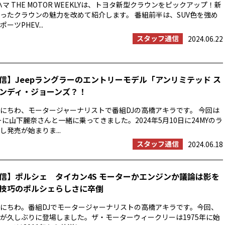
マ THE MOTOR WEEKLYは、トヨタ新型クラウンをピックアップ！新
ったクラウンの魅力を改めて紹介します。 番組前半は、SUV色を強め
ツPHEV...
スタッフ通信
2024.06.22
信】Jeepラングラーのエントリーモデル「アンリミテッド ス
ンディ・ジョーンズ？！
にちわ、モータージャーナリストで番組DJの高橋アキラです。 今回は
ーに山下麗奈さんと一緒に乗ってきました。2024年5月10日に24MYのラ
発売が始まりま...
スタッフ通信
2024.06.18
信】ポルシェ タイカン4S モーターかエンジンか議論は影を
技巧のポルシェらしさに卒倒
にちわ。番組DJでモータージャーナリストの高橋アキラです。今回、
が久しぶりに登場しました。ザ・モーターウィークリーは1975年に始