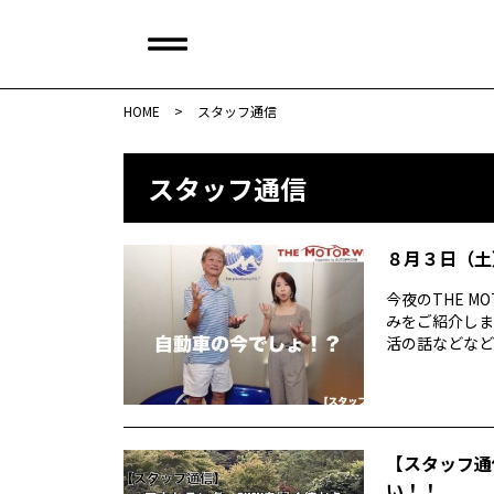
HOME
>
スタッフ通信
スタッフ通信
８月３日（土）T
今夜のTHE M
みをご紹介しま
活の話などなど社会
【スタッフ通
い！！