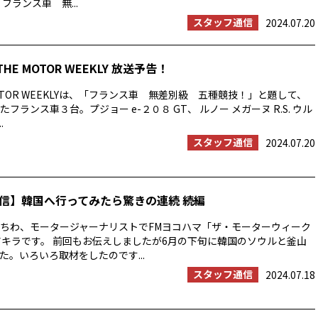
フランス車 無...
スタッフ通信
2024.07.20
THE MOTOR WEEKLY 放送予告！
OTOR WEEKLYは、「フランス車 無差別級 五種競技！」と題して、
フランス車３台。プジョー e-２０８ GT、 ルノー メガーヌ R.S. ウル
.
スタッフ通信
2024.07.20
信】韓国へ行ってみたら驚きの連続 続編
ちわ、モータージャーナリストでFMヨコハマ「ザ・モーターウィーク
アキラです。 前回もお伝えしましたが6月の下旬に韓国のソウルと釜山
た。いろいろ取材をしたのです...
スタッフ通信
2024.07.18