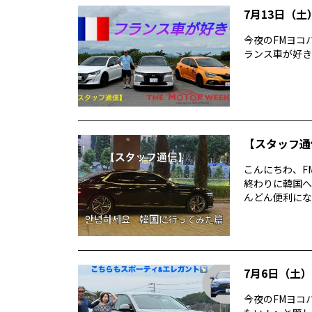
7月13日（土）
今夜のFMヨコハマ T
ランス車が好き
【スタッフ通
こんにちわ、F
終わりに韓国へ
んどん便利にな
7月6日（土）T
今夜のFMヨコハ