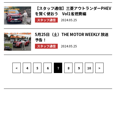
【スタッフ通信】三菱アウトランダーPHEV
を賢く使おう Vol1省燃費編
スタッフ通信
2024.05.25
5月25日（土）THE MOTOR WEEKLY 放送
予告！
スタッフ通信
2024.05.25
<
4
5
6
7
8
9
10
>