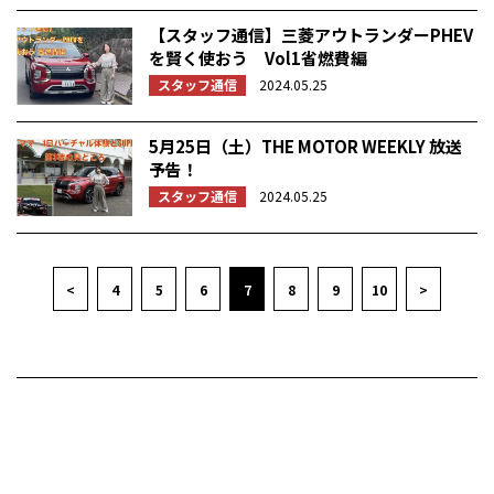
【スタッフ通信】三菱アウトランダーPHEV
を賢く使おう Vol1省燃費編
スタッフ通信
2024.05.25
5月25日（土）THE MOTOR WEEKLY 放送
予告！
スタッフ通信
2024.05.25
<
4
5
6
7
8
9
10
>