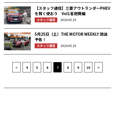
【スタッフ通信】三菱アウトランダーPHEV
を賢く使おう Vol1省燃費編
スタッフ通信
2024.05.25
5月25日（土）THE MOTOR WEEKLY 放送
予告！
スタッフ通信
2024.05.25
<
4
5
6
7
8
9
10
>