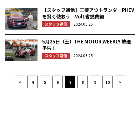
【スタッフ通信】三菱アウトランダーPHEV
を賢く使おう Vol1省燃費編
スタッフ通信
2024.05.25
5月25日（土）THE MOTOR WEEKLY 放送
予告！
スタッフ通信
2024.05.25
<
4
5
6
7
8
9
10
>