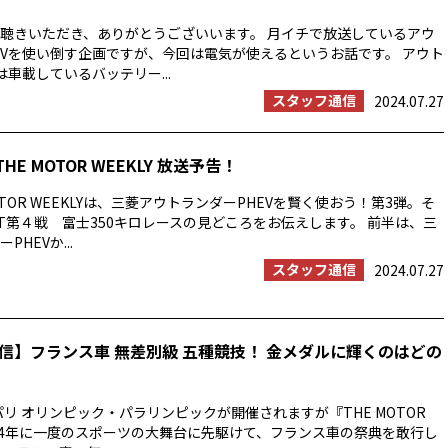
聴きいただき、ありがとうございいます。 月イチで放送しているアウ
EVを使い倒す企画ですが、今回は電気が使えるというお話です。 アウト
は車載しているバッテリー...
スタッフ通信
2024.07.27
THE MOTOR WEEKLY 放送予告！
OTOR WEEKLYは、三菱アウトランダーPHEVを賢く使おう！第3弾。そ
T第４戦 富士350キロレースの見どころをお伝えします。 前半は、三
HEVか...
スタッフ通信
2024.07.27
信】フランス車 無差別級 五種競技！ 金メダルに輝くのはどの
パリ オリンピック・パラリンピックが開催されますが『THE MOTOR
では4年に一度のスポーツの大舞台に先駆けて、フランス車の祭典を敢行し