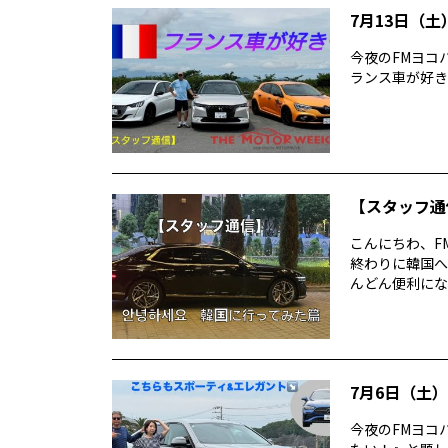
7月13日（土）
今夜のFMヨコハマ T
ランス車が好き
【スタッフ通
こんにちわ、F
終わりに韓国へ
んどん便利にな
7月6日（土）T
今夜のFMヨコハ