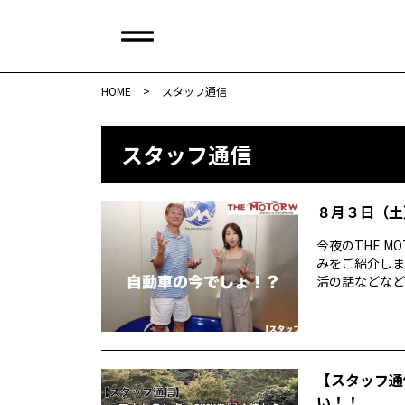
HOME
>
スタッフ通信
スタッフ通信
８月３日（土）T
今夜のTHE M
みをご紹介しま
活の話などなど社会
【スタッフ通
い！！