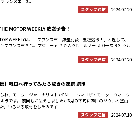
フランス車 無...
スタッフ通信
2024.07.20
THE MOTOR WEEKLY 放送予告！
OTOR WEEKLYは、「フランス車 無差別級 五種競技！」と題して、
フランス車３台。プジョー e-２０８ GT、 ルノー メガーヌ R.S. ウル
.
スタッフ通信
2024.07.20
信】韓国へ行ってみたら驚きの連続 続編
ちわ、モータージャーナリストでFMヨコハマ「ザ・モーターウィーク
アキラです。 前回もお伝えしましたが6月の下旬に韓国のソウルと釜山
た。いろいろ取材をしたのです...
スタッフ通信
2024.07.18