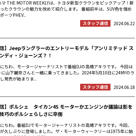
マ THE MOTOR WEEKLYは、トヨタ新型クラウンをピックアップ！新
ったクラウンの魅力を改めて紹介します。 番組前半は、SUV色を強め
ツPHEV...
スタッフ通信
2024.06.22
信】Jeepラングラーのエントリーモデル「アンリミテッド ス
ンディ・ジョーンズ？！
にちわ、モータージャーナリストで番組DJの高橋アキラです。 今回は
ーに山下麗奈さんと一緒に乗ってきました。2024年5月10日に24MYのラ
発売が始まりま...
スタッフ通信
2024.06.18
信】ポルシェ タイカン4S モーターかエンジンか議論は影を
技巧のポルシェらしさに卒倒
にちわ。番組DJでモータージャーナリストの高橋アキラです。今回、
が久しぶりに登場しました。ザ・モーターウィークリーは1975年に始