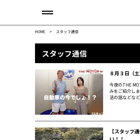
HOME
>
スタッフ通信
スタッフ通信
８月３日（土）T
今夜のTHE M
みをご紹介しま
活の話などなど社会
【スタッフ通
い！！