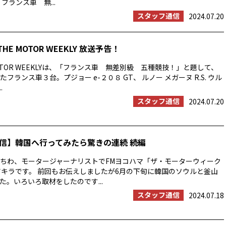
フランス車 無...
スタッフ通信
2024.07.20
THE MOTOR WEEKLY 放送予告！
OTOR WEEKLYは、「フランス車 無差別級 五種競技！」と題して、
フランス車３台。プジョー e-２０８ GT、 ルノー メガーヌ R.S. ウル
.
スタッフ通信
2024.07.20
信】韓国へ行ってみたら驚きの連続 続編
ちわ、モータージャーナリストでFMヨコハマ「ザ・モーターウィーク
アキラです。 前回もお伝えしましたが6月の下旬に韓国のソウルと釜山
た。いろいろ取材をしたのです...
スタッフ通信
2024.07.18