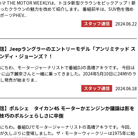
マ THE MOTOR WEEKLYは、トヨタ新型クラウンをピックアップ！新
ったクラウンの魅力を改めて紹介します。 番組前半は、SUV色を強め
ツPHEV...
スタッフ通信
2024.06.22
信】Jeepラングラーのエントリーモデル「アンリミテッド ス
ンディ・ジョーンズ？！
にちわ、モータージャーナリストで番組DJの高橋アキラです。 今回は
ーに山下麗奈さんと一緒に乗ってきました。2024年5月10日に24MYのラ
発売が始まりま...
スタッフ通信
2024.06.18
信】ポルシェ タイカン4S モーターかエンジンか議論は影を
技巧のポルシェらしさに卒倒
にちわ。番組DJでモータージャーナリストの高橋アキラです。今回、
が久しぶりに登場しました。ザ・モーターウィークリーは1975年に始