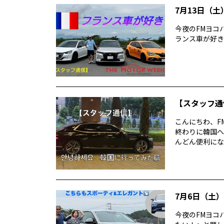
7月13日（土）
今夜のFMヨコハマ T
ランス車が好き
【スタッフ通
こんにちわ、F
終わりに韓国へ
んどん便利にな
7月6日（土）T
今夜のFMヨコハ