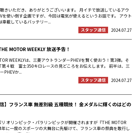
聴きいただき、ありがとうございいます。 月イチで放送しているアウ
EVを使い倒す企画ですが、今回は電気が使えるというお話です。 アウト
は車載しているバッテリー...
スタッフ通信
2024.07.27
THE MOTOR WEEKLY 放送予告！
OTOR WEEKLYは、三菱アウトランダーPHEVを賢く使おう！第3弾。そ
T第４戦 富士350キロレースの見どころをお伝えします。 前半は、三
HEVか...
スタッフ通信
2024.07.27
信】フランス車 無差別級 五種競技！ 金メダルに輝くのはどの
パリ オリンピック・パラリンピックが開催されますが『THE MOTOR
では4年に一度のスポーツの大舞台に先駆けて、フランス車の祭典を敢行し