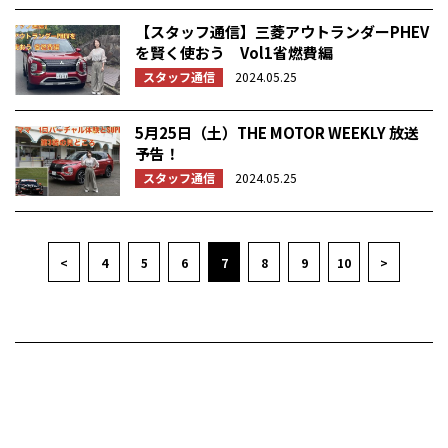
【スタッフ通信】三菱アウトランダーPHEV
を賢く使おう Vol1省燃費編
スタッフ通信
2024.05.25
5月25日（土）THE MOTOR WEEKLY 放送
予告！
スタッフ通信
2024.05.25
<
4
5
6
7
8
9
10
>