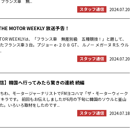
フランス車 無...
スタッフ通信
2024.07.20
THE MOTOR WEEKLY 放送予告！
OTOR WEEKLYは、「フランス車 無差別級 五種競技！」と題して、
フランス車３台。プジョー e-２０８ GT、 ルノー メガーヌ R.S. ウル
.
スタッフ通信
2024.07.20
信】韓国へ行ってみたら驚きの連続 続編
ちわ、モータージャーナリストでFMヨコハマ「ザ・モーターウィーク
アキラです。 前回もお伝えしましたが6月の下旬に韓国のソウルと釜山
た。いろいろ取材をしたのです...
スタッフ通信
2024.07.18