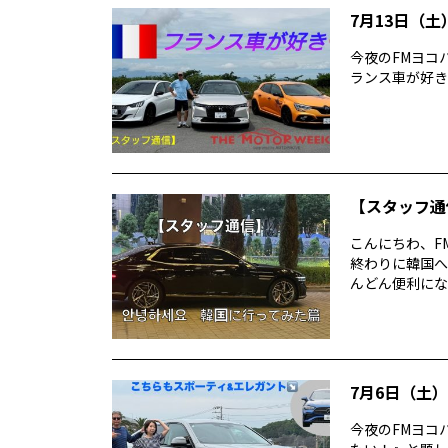
7月13日（土）
今夜のFMヨコハマ T
ランス車が好き
【スタッフ通
こんにちわ、F
終わりに韓国へ
んどん便利にな
7月6日（土）T
今夜のFMヨコハ