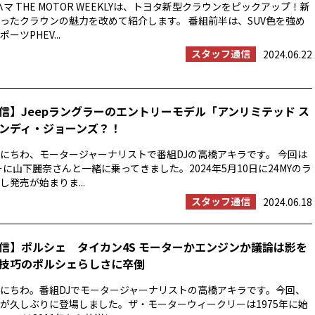
マ THE MOTOR WEEKLYは、トヨタ新型クラウンをピックアップ！新
ったクラウンの魅力を改めて紹介します。 番組前半は、SUV色を強め
ツPHEV...
スタッフ通信
2024.06.22
信】Jeepラングラーのエントリーモデル「アンリミテッド ス
ンディ・ジョーンズ？！
にちわ、モータージャーナリストで番組DJの高橋アキラです。 今回は
ーに山下麗奈さんと一緒に乗ってきました。2024年5月10日に24MYのラ
発売が始まりま...
スタッフ通信
2024.06.18
信】ポルシェ タイカン4S モーターかエンジンか議論は影を
技巧のポルシェらしさに卒倒
にちわ。番組DJでモータージャーナリストの高橋アキラです。今回、
が久しぶりに登場しました。ザ・モーターウィークリーは1975年に始