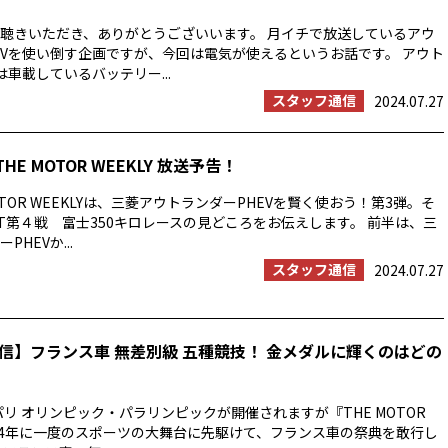
聴きいただき、ありがとうございいます。 月イチで放送しているアウ
EVを使い倒す企画ですが、今回は電気が使えるというお話です。 アウト
は車載しているバッテリー...
スタッフ通信
2024.07.27
THE MOTOR WEEKLY 放送予告！
OTOR WEEKLYは、三菱アウトランダーPHEVを賢く使おう！第3弾。そ
T第４戦 富士350キロレースの見どころをお伝えします。 前半は、三
HEVか...
スタッフ通信
2024.07.27
信】フランス車 無差別級 五種競技！ 金メダルに輝くのはどの
パリ オリンピック・パラリンピックが開催されますが『THE MOTOR
では4年に一度のスポーツの大舞台に先駆けて、フランス車の祭典を敢行し