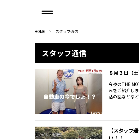
HOME
>
スタッフ通信
スタッフ通信
８月３日（土）T
今夜のTHE M
みをご紹介しま
活の話などなど社会
【スタッフ通
い！！