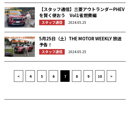
【スタッフ通信】三菱アウトランダーPHEV
を賢く使おう Vol1省燃費編
スタッフ通信
2024.05.25
5月25日（土）THE MOTOR WEEKLY 放送
予告！
スタッフ通信
2024.05.25
<
4
5
6
7
8
9
10
>