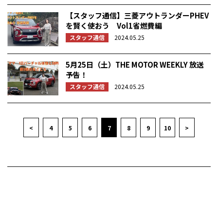
【スタッフ通信】三菱アウトランダーPHEV
を賢く使おう Vol1省燃費編
スタッフ通信
2024.05.25
5月25日（土）THE MOTOR WEEKLY 放送
予告！
スタッフ通信
2024.05.25
<
4
5
6
7
8
9
10
>