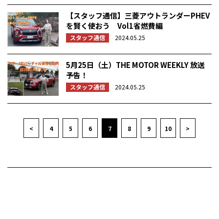
【スタッフ通信】三菱アウトランダーPHEV
を賢く使おう Vol1省燃費編
スタッフ通信
2024.05.25
5月25日（土）THE MOTOR WEEKLY 放送
予告！
スタッフ通信
2024.05.25
<
4
5
6
7
8
9
10
>