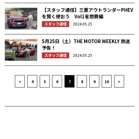
【スタッフ通信】三菱アウトランダーPHEV
を賢く使おう Vol1省燃費編
スタッフ通信
2024.05.25
5月25日（土）THE MOTOR WEEKLY 放送
予告！
スタッフ通信
2024.05.25
<
4
5
6
7
8
9
10
>