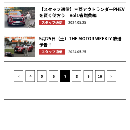
【スタッフ通信】三菱アウトランダーPHEV
を賢く使おう Vol1省燃費編
スタッフ通信
2024.05.25
5月25日（土）THE MOTOR WEEKLY 放送
予告！
スタッフ通信
2024.05.25
<
4
5
6
7
8
9
10
>