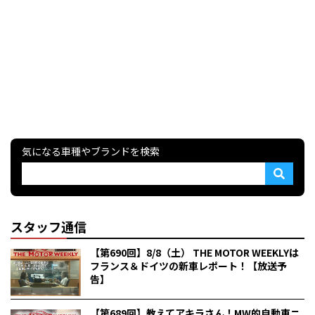
気になる車種やブランドを検索
スタッフ通信
【第690回】8/8（土） THE MOTOR WEEKLYは
フランス＆ドイツの新車レポート！【放送予
告】
【第689回】教えてアキラさん！MW的自動車ニ