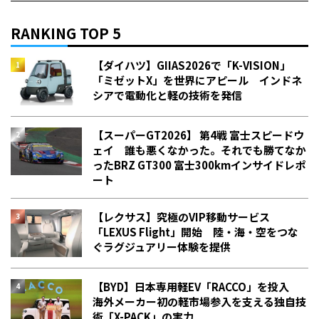
RANKING TOP 5
【ダイハツ】GIIAS2026で「K-VISION」
「ミゼットX」を世界にアピール インドネ
シアで電動化と軽の技術を発信
【スーパーGT2026】 第4戦 富士スピードウ
ェイ 誰も悪くなかった。それでも勝てなか
った――BRZ GT300 富士300kmインサイドレポ
ート
【レクサス】究極のVIP移動サービス
「LEXUS Flight」開始 陸・海・空をつな
ぐラグジュアリー体験を提供
【BYD】日本専用軽EV「RACCO」を投入
海外メーカー初の軽市場参入を支える独自技
術「X-PACK」の実力