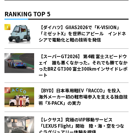
RANKING TOP 5
【ダイハツ】GIIAS2026で「K-VISION」
「ミゼットX」を世界にアピール インドネ
シアで電動化と軽の技術を発信
【スーパーGT2026】 第4戦 富士スピードウ
ェイ 誰も悪くなかった。それでも勝てなか
った――BRZ GT300 富士300kmインサイドレポ
ート
【BYD】日本専用軽EV「RACCO」を投入
海外メーカー初の軽市場参入を支える独自技
術「X-PACK」の実力
【レクサス】究極のVIP移動サービス
「LEXUS Flight」開始 陸・海・空をつな
ぐラグジュアリー体験を提供