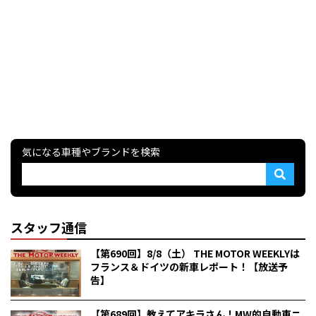
気になる車種やブランドを検索
スタッフ通信
【第690回】8/8（土） THE MOTOR WEEKLYは
フランス＆ドイツの新車レポート！【放送予
告】
【第689回】教えてアキラさん！MW的自動車ニ