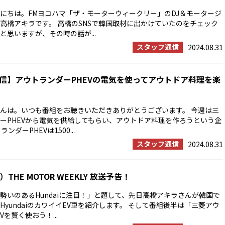
にちは。FMヨコハマ「ザ・モーターウィークリー」のDJ＆モータージ
高橋アキラです。 高橋のSNSで韓国取材に出かけていたのをチェック
と思いますが、その時の話が...
スタッフ通信
2024.08.31
信】アウトランダーPHEVの電気を使ってアウトドア料理を楽
んは。いつも番組をお聴きいただきありがとうございます。 今週は三
ーPHEVから電気を供給してもらい、アウトドア料理を作ろうという企
ンダーPHEVは1500...
スタッフ通信
2024.08.31
THE MOTOR WEEKLY 放送予告！
勢いのあるHundaiに注目！」と題して、先日高橋アキラさんが韓国で
HyundaiのカワイイEV車を紹介します。 そして番組後半は「三菱アウ
Vを賢く使おう！...