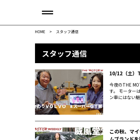
HOME
>
スタッフ通信
スタッフ通信
10/12（土）
今夜のTHE M
す。 モーター
ン車にはない魅力
この秋、マイ
ムブランドを