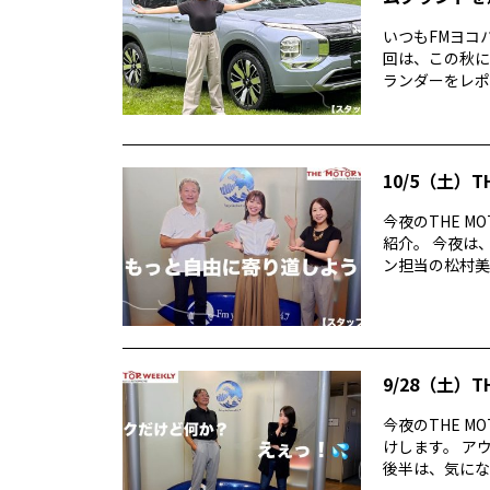
いつもFMヨコハ
回は、この秋に
ランダーをレポー
10/5（土）T
今夜のTHE MO
紹介。 今夜は
ン担当の松村美月
9/28（土）T
今夜のTHE M
けします。 ア
後半は、気になる