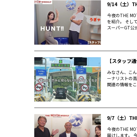
9/14（土）T
今夜のTHE M
を紹介。 そし
スーパーGT公式
【スタッフ通
みなさん、こん
ーナリストの高
関連の情報をこ
9/7（土）TH
今夜のTHE M
届けします。 