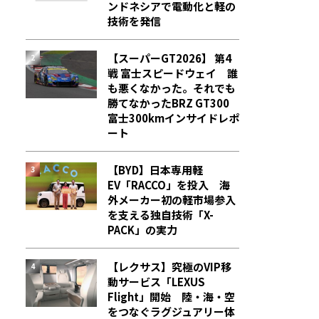
ンドネシアで電動化と軽の
技術を発信
【スーパーGT2026】 第4
戦 富士スピードウェイ 誰
も悪くなかった。それでも
勝てなかった――BRZ GT300
富士300kmインサイドレポ
ート
【BYD】日本専用軽
EV「RACCO」を投入 海
外メーカー初の軽市場参入
を支える独自技術「X-
PACK」の実力
【レクサス】究極のVIP移
動サービス「LEXUS
Flight」開始 陸・海・空
をつなぐラグジュアリー体