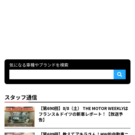
気になる車種やブランドを検索
スタッフ通信
【第690回】8/8（土） THE MOTOR WEEKLYは
フランス＆ドイツの新車レポート！【放送予
告】
【第689回】教えてアキラさん！MW的自動車ニ