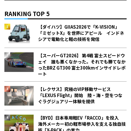
RANKING TOP 5
【ダイハツ】GIIAS2026で「K-VISION」
「ミゼットX」を世界にアピール インドネ
シアで電動化と軽の技術を発信
【スーパーGT2026】 第4戦 富士スピードウ
ェイ 誰も悪くなかった。それでも勝てなか
った――BRZ GT300 富士300kmインサイドレポ
ート
【レクサス】究極のVIP移動サービス
「LEXUS Flight」開始 陸・海・空をつな
ぐラグジュアリー体験を提供
【BYD】日本専用軽EV「RACCO」を投入
海外メーカー初の軽市場参入を支える独自技
術「X-PACK」の実力