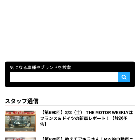
気になる車種やブランドを検索
スタッフ通信
【第690回】8/8（土） THE MOTOR WEEKLYは
フランス＆ドイツの新車レポート！【放送予
告】
【第689回】教えてアキラさん！MW的自動車ニ