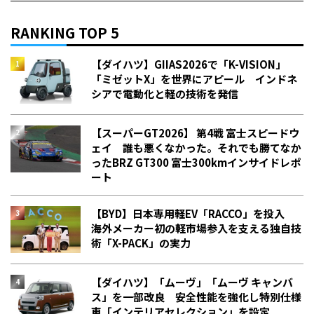
RANKING TOP 5
【ダイハツ】GIIAS2026で「K-VISION」
「ミゼットX」を世界にアピール インドネ
シアで電動化と軽の技術を発信
【スーパーGT2026】 第4戦 富士スピードウ
ェイ 誰も悪くなかった。それでも勝てなか
った――BRZ GT300 富士300kmインサイドレポ
ート
【BYD】日本専用軽EV「RACCO」を投入
海外メーカー初の軽市場参入を支える独自技
術「X-PACK」の実力
【ダイハツ】「ムーヴ」「ムーヴ キャンバ
ス」を一部改良 安全性能を強化し特別仕様
車「インテリアセレクション」を設定