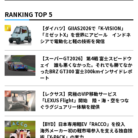
RANKING TOP 5
【ダイハツ】GIIAS2026で「K-VISION」
「ミゼットX」を世界にアピール インドネ
シアで電動化と軽の技術を発信
【スーパーGT2026】 第4戦 富士スピードウ
ェイ 誰も悪くなかった。それでも勝てなか
った――BRZ GT300 富士300kmインサイドレポ
ート
【レクサス】究極のVIP移動サービス
「LEXUS Flight」開始 陸・海・空をつな
ぐラグジュアリー体験を提供
【BYD】日本専用軽EV「RACCO」を投入
海外メーカー初の軽市場参入を支える独自技
術「X-PACK」の実力