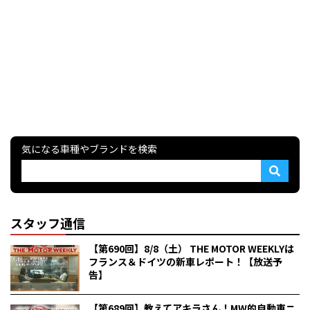
気になる車種やブランドを検索
スタッフ通信
【第690回】8/8（土） THE MOTOR WEEKLYは
フランス＆ドイツの新車レポート！【放送予
告】
【第689回】教えてアキラさん！MW的自動車ニ