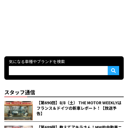
気になる車種やブランドを検索
スタッフ通信
【第690回】8/8（土） THE MOTOR WEEKLYは
フランス＆ドイツの新車レポート！【放送予
告】
【第689回】教えてアキラさん！MW的自動車ニ