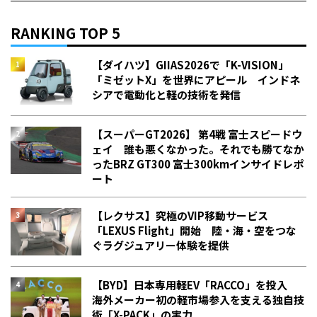
RANKING TOP 5
【ダイハツ】GIIAS2026で「K-VISION」
「ミゼットX」を世界にアピール インドネ
シアで電動化と軽の技術を発信
【スーパーGT2026】 第4戦 富士スピードウ
ェイ 誰も悪くなかった。それでも勝てなか
った――BRZ GT300 富士300kmインサイドレポ
ート
【レクサス】究極のVIP移動サービス
「LEXUS Flight」開始 陸・海・空をつな
ぐラグジュアリー体験を提供
【BYD】日本専用軽EV「RACCO」を投入
海外メーカー初の軽市場参入を支える独自技
術「X-PACK」の実力