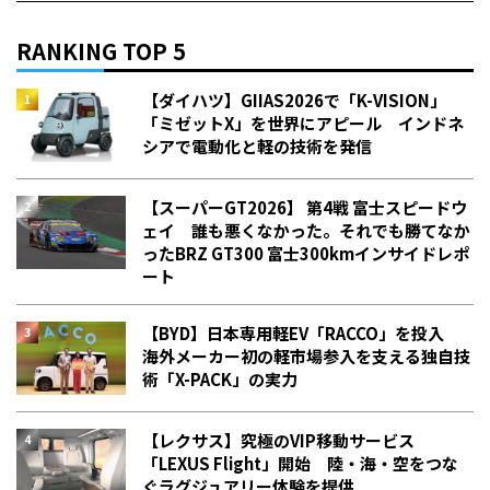
RANKING TOP 5
【ダイハツ】GIIAS2026で「K-VISION」
「ミゼットX」を世界にアピール インドネ
シアで電動化と軽の技術を発信
【スーパーGT2026】 第4戦 富士スピードウ
ェイ 誰も悪くなかった。それでも勝てなか
った――BRZ GT300 富士300kmインサイドレポ
ート
【BYD】日本専用軽EV「RACCO」を投入
海外メーカー初の軽市場参入を支える独自技
術「X-PACK」の実力
【レクサス】究極のVIP移動サービス
「LEXUS Flight」開始 陸・海・空をつな
ぐラグジュアリー体験を提供