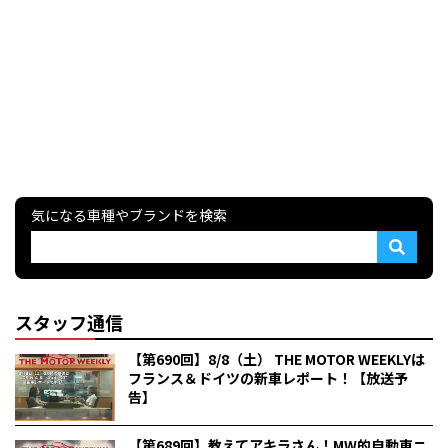
気になる車種やブランドを検索
スタッフ通信
【第690回】8/8（土） THE MOTOR WEEKLYは
フランス＆ドイツの新車レポート！【放送予
告】
【第689回】教えてアキラさん！MW的自動車ニ