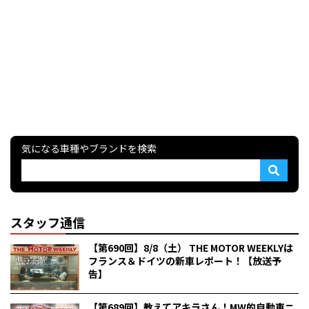
気になる車種やブランドを検索
スタッフ通信
【第690回】8/8（土） THE MOTOR WEEKLYは
フランス＆ドイツの新車レポート！【放送予
告】
【第689回】教えてアキラさん！MW的自動車ニ