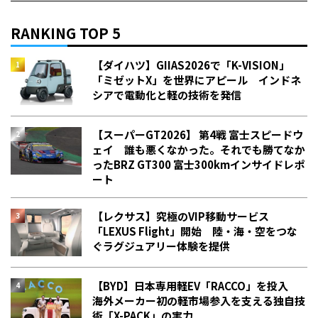
RANKING TOP 5
【ダイハツ】GIIAS2026で「K-VISION」
「ミゼットX」を世界にアピール インドネ
シアで電動化と軽の技術を発信
【スーパーGT2026】 第4戦 富士スピードウ
ェイ 誰も悪くなかった。それでも勝てなか
った――BRZ GT300 富士300kmインサイドレポ
ート
【レクサス】究極のVIP移動サービス
「LEXUS Flight」開始 陸・海・空をつな
ぐラグジュアリー体験を提供
【BYD】日本専用軽EV「RACCO」を投入
海外メーカー初の軽市場参入を支える独自技
術「X-PACK」の実力