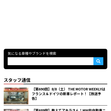
気になる車種やブランドを検索
スタッフ通信
【第690回】8/8（土） THE MOTOR WEEKLYは
フランス＆ドイツの新車レポート！【放送予
告】
【第689回】教えてアキラさん！MW的自動車ニ