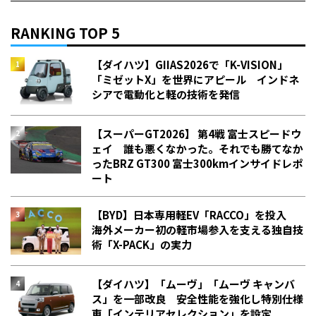
RANKING TOP 5
【ダイハツ】GIIAS2026で「K-VISION」
「ミゼットX」を世界にアピール インドネ
シアで電動化と軽の技術を発信
【スーパーGT2026】 第4戦 富士スピードウ
ェイ 誰も悪くなかった。それでも勝てなか
った――BRZ GT300 富士300kmインサイドレポ
ート
【BYD】日本専用軽EV「RACCO」を投入
海外メーカー初の軽市場参入を支える独自技
術「X-PACK」の実力
【ダイハツ】「ムーヴ」「ムーヴ キャンバ
ス」を一部改良 安全性能を強化し特別仕様
車「インテリアセレクション」を設定