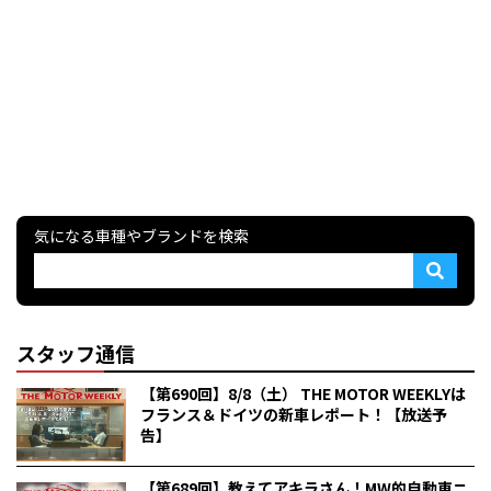
気になる車種やブランドを検索
スタッフ通信
【第690回】8/8（土） THE MOTOR WEEKLYは
フランス＆ドイツの新車レポート！【放送予
告】
【第689回】教えてアキラさん！MW的自動車ニ