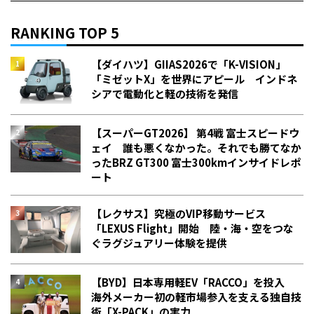
RANKING TOP 5
【ダイハツ】GIIAS2026で「K-VISION」
「ミゼットX」を世界にアピール インドネ
シアで電動化と軽の技術を発信
【スーパーGT2026】 第4戦 富士スピードウ
ェイ 誰も悪くなかった。それでも勝てなか
った――BRZ GT300 富士300kmインサイドレポ
ート
【レクサス】究極のVIP移動サービス
「LEXUS Flight」開始 陸・海・空をつな
ぐラグジュアリー体験を提供
【BYD】日本専用軽EV「RACCO」を投入
海外メーカー初の軽市場参入を支える独自技
術「X-PACK」の実力