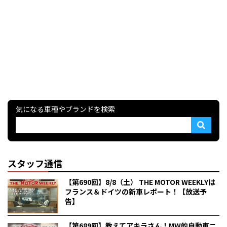
気になる車種やブランドを検索
スタッフ通信
【第690回】8/8（土） THE MOTOR WEEKLYは
フランス＆ドイツの新車レポート！【放送予
告】
【第689回】教えてアキラさん！MW的自動車ニ