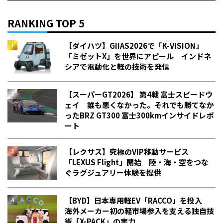
RANKING TOP 5
【ダイハツ】GIIAS2026で「K-VISION」
「ミゼットX」を世界にアピール インドネ
シアで電動化と軽の技術を発信
【スーパーGT2026】 第4戦 富士スピードウ
ェイ 誰も悪くなかった。それでも勝てなか
った――BRZ GT300 富士300kmインサイドレポ
ート
【レクサス】究極のVIP移動サービス
「LEXUS Flight」開始 陸・海・空をつな
ぐラグジュアリー体験を提供
【BYD】日本専用軽EV「RACCO」を投入
海外メーカー初の軽市場参入を支える独自技
術「X-PACK」の実力