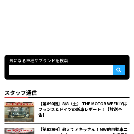
気になる車種やブランドを検索
スタッフ通信
【第690回】8/8（土） THE MOTOR WEEKLYは
フランス＆ドイツの新車レポート！【放送予
告】
【第689回】教えてアキラさん！MW的自動車ニ