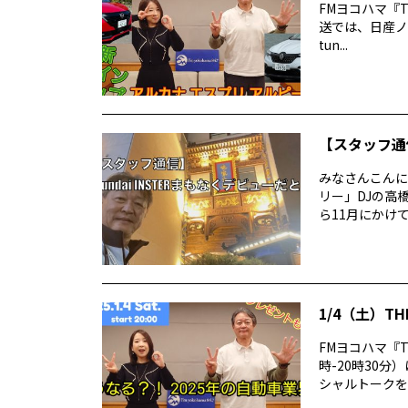
FMヨコハマ『TH
送では、日産ノー
tun...
【スタッフ通信
みなさんこんに
リー」DJの高
ら11月にかけて
1/4（土）TH
FMヨコハマ『T
時-20時30
シャルトークをお