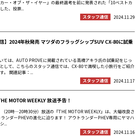
カー・オブ・ザ・イヤー』の最終選考を前に発表された「10ベストカ
た、投票...
スタッフ通信
2024.11.29
】2024年秋発売 マツダのフラッグシップSUV CX-80に試乗
ついては、AUTO PROVEに掲載されている高橋アキラ氏の試乗記をじっ
として、こちらのスタッフ通信では、CX-80で満喫した小旅行をご紹介
。 関連記事：...
スタッフ通信
2024.11.17
THE MOTOR WEEKLY 放送予告！
）（20時―20時30分）放送の『THE MOTOR WEEKLY』は、大幅改良さ
トランダーPHEVの進化に迫ります！ アウトランダーPHEV専用にヤマハ
...
スタッフ通信
2024.11.16