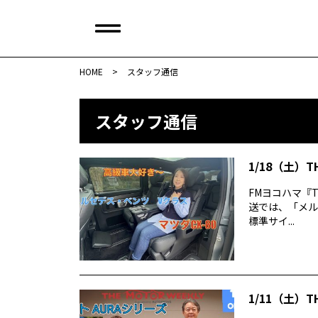
HOME
>
スタッフ通信
スタッフ通信
1/18（土）T
FMヨコハマ『TH
送では、「メルセ
標準サイ...
1/11（土）T