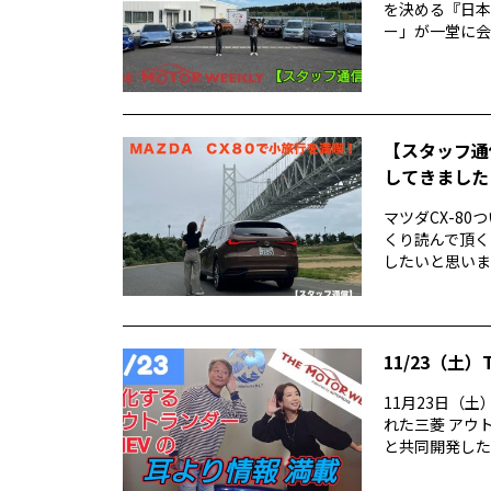
を決める『日本
ー」が一堂に会し
【スタッフ通信
してきました
マツダCX-80
くり読んで頂く
したいと思います
11/23（土）
11月23日（土
れた三菱 アウ
と共同開発したシ