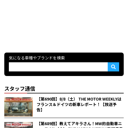
気になる車種やブランドを検索
スタッフ通信
【第690回】8/8（土） THE MOTOR WEEKLYは
フランス＆ドイツの新車レポート！【放送予
告】
【第689回】教えてアキラさん！MW的自動車ニ