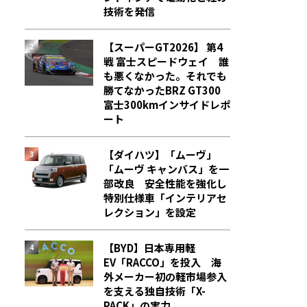
技術を発信
【スーパーGT2026】 第4
戦 富士スピードウェイ 誰
も悪くなかった。それでも
勝てなかった――BRZ GT300
富士300kmインサイドレポ
ート
【ダイハツ】「ムーヴ」
「ムーヴ キャンバス」を一
部改良 安全性能を強化し
特別仕様車「インテリアセ
レクション」を設定
【BYD】日本専用軽
EV「RACCO」を投入 海
外メーカー初の軽市場参入
を支える独自技術「X-
PACK」の実力