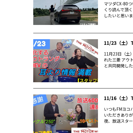
マツダCX-80
くり読んで頂く
したいと思います
11/23（土）
11月23日（土
れた三菱 アウ
と共同開発したシ
11/16（土）
いつもFMヨコハ
いただきありが
夜、放送スタートか