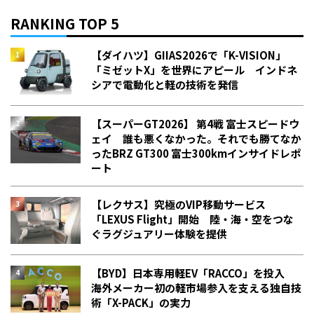
RANKING TOP 5
【ダイハツ】GIIAS2026で「K-VISION」
「ミゼットX」を世界にアピール インドネ
シアで電動化と軽の技術を発信
【スーパーGT2026】 第4戦 富士スピードウ
ェイ 誰も悪くなかった。それでも勝てなか
った――BRZ GT300 富士300kmインサイドレポ
ート
【レクサス】究極のVIP移動サービス
「LEXUS Flight」開始 陸・海・空をつな
ぐラグジュアリー体験を提供
【BYD】日本専用軽EV「RACCO」を投入
海外メーカー初の軽市場参入を支える独自技
術「X-PACK」の実力