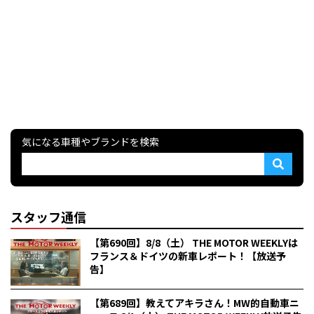
気になる車種やブランドを検索
スタッフ通信
【第690回】8/8（土） THE MOTOR WEEKLYは
フランス＆ドイツの新車レポート！【放送予
告】
【第689回】教えてアキラさん！MW的自動車ニ