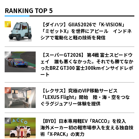
RANKING TOP 5
【ダイハツ】GIIAS2026で「K-VISION」
「ミゼットX」を世界にアピール インドネ
シアで電動化と軽の技術を発信
【スーパーGT2026】 第4戦 富士スピードウ
ェイ 誰も悪くなかった。それでも勝てなか
った――BRZ GT300 富士300kmインサイドレポ
ート
【レクサス】究極のVIP移動サービス
「LEXUS Flight」開始 陸・海・空をつな
ぐラグジュアリー体験を提供
【BYD】日本専用軽EV「RACCO」を投入
海外メーカー初の軽市場参入を支える独自技
術「X-PACK」の実力