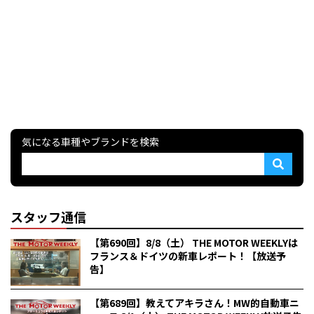
気になる車種やブランドを検索
スタッフ通信
【第690回】8/8（土） THE MOTOR WEEKLYは
フランス＆ドイツの新車レポート！【放送予
告】
【第689回】教えてアキラさん！MW的自動車ニ