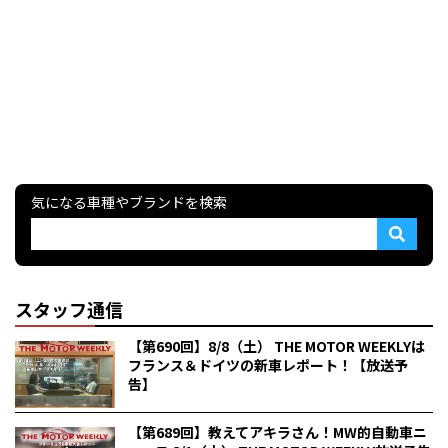
気になる車種やブランドを検索
スタッフ通信
【第690回】8/8（土） THE MOTOR WEEKLYは
フランス＆ドイツの新車レポート！【放送予
告】
【第689回】教えてアキラさん！MW的自動車ニ