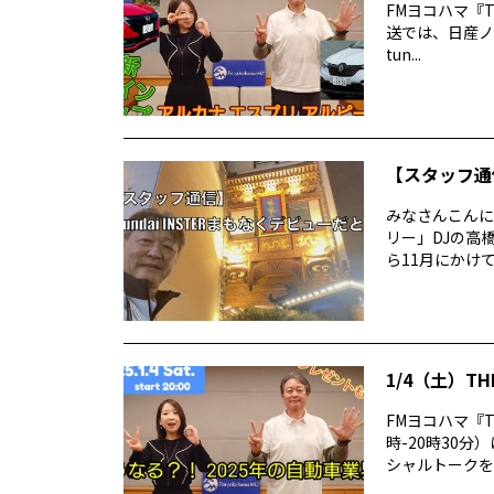
FMヨコハマ『TH
送では、日産ノー
tun...
【スタッフ通信
みなさんこんに
リー」DJの高
ら11月にかけて
1/4（土）TH
FMヨコハマ『T
時-20時30
シャルトークをお