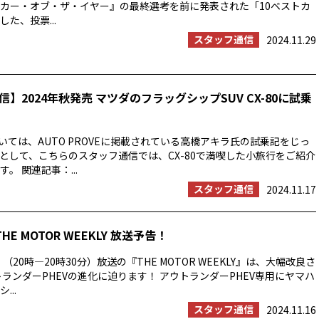
カー・オブ・ザ・イヤー』の最終選考を前に発表された「10ベストカ
た、投票...
スタッフ通信
2024.11.29
】2024年秋発売 マツダのフラッグシップSUV CX-80に試乗
ついては、AUTO PROVEに掲載されている高橋アキラ氏の試乗記をじっ
として、こちらのスタッフ通信では、CX-80で満喫した小旅行をご紹介
。 関連記事：...
スタッフ通信
2024.11.17
THE MOTOR WEEKLY 放送予告！
）（20時―20時30分）放送の『THE MOTOR WEEKLY』は、大幅改良さ
トランダーPHEVの進化に迫ります！ アウトランダーPHEV専用にヤマハ
...
スタッフ通信
2024.11.16