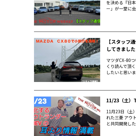
を決める『日本
ー」が一堂に会し
【スタッフ通信
してきました
マツダCX-80
くり読んで頂く
したいと思います
11/23（土）
11月23日（土
れた三菱 アウ
と共同開発したシ