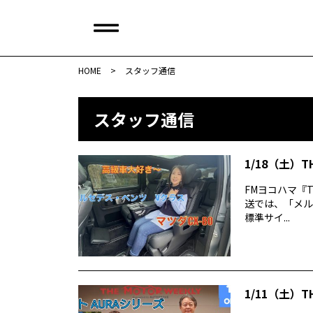
HOME
>
スタッフ通信
スタッフ通信
1/18（土）T
FMヨコハマ『TH
送では、「メルセ
標準サイ...
1/11（土）T